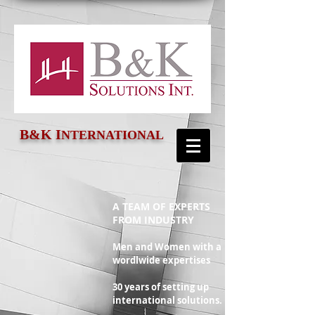
B&K
I
NTERNATIONAL
A TEAM OF EXPERTS
FROM INDUSTRY
Men and Women with a
wordlwide expertises
30 years of setting up
international solutions.